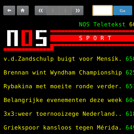
Sla
Ga
de
naar:
Terug
Terug
Vorige
Vorige
Volgende
Volgende
navigatie
 NOS Teletekst
6
over
naar
naar
pagina
subpagina
subpagina
pagina







       S P O R T      
vorige
100





pagina

 v.d.Zandschulp buigt voor Mensík.
65
 Brennan wint Wyndham Championship
62
 Rybakina met moeite ronde verder.
65
 Belangrijke evenementen deze week
60
 3x3:weer toernooizege Nederland..
61
 Griekspoor kansloos tegen Mérida.
64