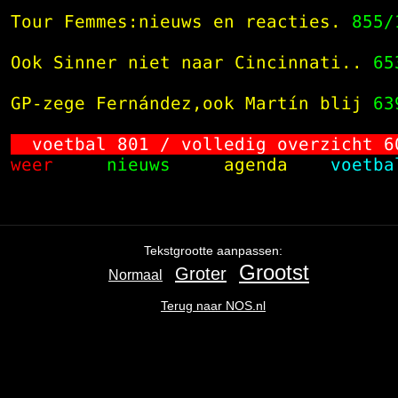
 Tour Femmes:nieuws en reacties.
855/
 Ook Sinner niet naar Cincinnati..
65
 GP-zege Fernández,ook Martín blij
63
 voetbal 
801
 / volledig overzicht 
6
 weer    
 nieuws    
 agenda   
 voetba
Ga
terug
naar
de
Tekstgrootte aanpassen:
navigatie
,
Grootst
Groter
Normaal
het
begin
Terug naar NOS.nl
van
de
inhoud
.