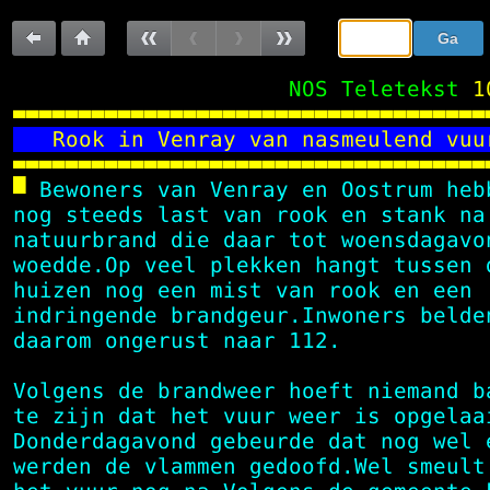
Sla
Ga
de
naar:
Terug
Terug
Vorige
Vorige
Volgende
Volgende
navigatie
 NOS Teletekst
1
over
naar
naar
pagina
subpagina
subpagina
pagina

  Rook in Venray van nasmeulend vuu
vorige
100

pagina

 Bewoners van Venray en Oostrum heb
 nog steeds last van rook en stank na
 natuurbrand die daar tot woensdagavo
 woedde.Op veel plekken hangt tussen 
 huizen nog een mist van rook en een 
 indringende brandgeur.Inwoners belde
 daarom ongerust naar 
112
.           
 Volgens de brandweer hoeft niemand b
 te zijn dat het vuur weer is opgelaa
 Donderdagavond gebeurde dat nog wel 
 werden de vlammen gedoofd.Wel smeult