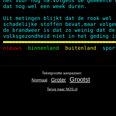
 het vuur nog na.Volgens de gemeente 
 dat nog wel een week duren.         
 Uit metingen blijkt dat de rook wel 
 schadelijke stoffen bevat,maar volge
 de brandweer is dat zo weinig dat de
 volksgezondheid niet in het geding i

 nieuws 
 binnenland
  buitenland
  spor
Ga
terug
naar
de
Tekstgrootte aanpassen:
navigatie
,
Grootst
Groter
Normaal
het
begin
Terug naar NOS.nl
van
de
inhoud
.