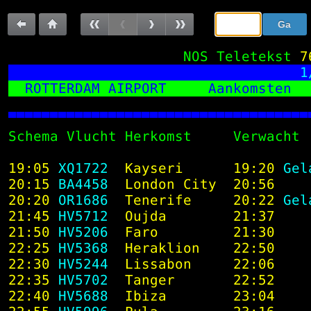
Sla
Ga
de
naar:
Terug
Terug
Vorige
Vorige
Volgende
Volgende
navigatie
 NOS Teletekst
7
over
naar
naar
pagina
subpagina
subpagina
pagina
  1
 ROTTERDAM AIRPORT    
 Aankomsten  
vorige
100
pagina

 Schema Vlucht Herkomst     Verwacht
 19:05
 XQ1722 
 Kayseri     
 19:20
 Gel
 20:15
 BA4458 
 London City 
 20:56
 20:20
 OR1686 
 Tenerife    
 20:22
 Gel
 21:45
 HV5712 
 Oujda       
 21:37
 21:50
 HV5206 
 Faro        
 21:30
 22:25
 HV5368 
 Heraklion   
 22:50
 22:30
 HV5244 
 Lissabon    
 22:06
 22:35
 HV5702 
 Tanger      
 22:52
 22:40
 HV5688 
 Ibiza       
 23:04