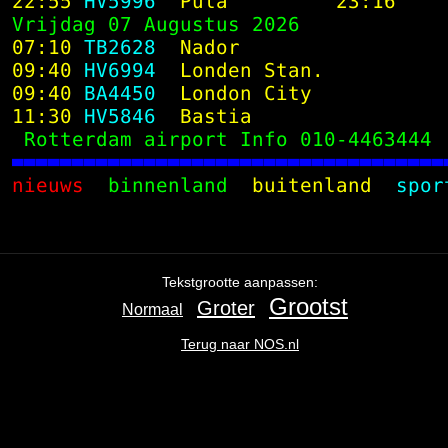
 22:55
 HV5996 
 Pula        
 23:16
 Vrijdag 07 Augustus 2026
 07:10
 TB2628 
 Nador       
 09:40
 HV6994 
 Londen Stan.
 09:40
 BA4450 
 London City 
 11:30
 HV5846 
 Bastia      
  Rotterdam airport Info 
010
-4463444

 nieuws 
 binnenland 
 buitenland 
 spor
Ga
terug
naar
de
Tekstgrootte aanpassen:
navigatie
,
Grootst
Groter
Normaal
het
begin
Terug naar NOS.nl
van
de
inhoud
.