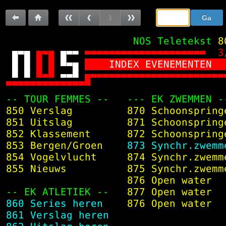
Sla
Ga
de
naar:
Terug
Terug
Vorige
Vorige
Volgende
Volgende
navigatie
 NOS Teletekst
8
over
naar
naar
pagina
subpagina
subpagina
pagina




  3



   INDEX EVENEMENTEN  
vorige
100





pagina

 -- TOUR FEMMES --  
 --- EK ZWEMMEN -
850
 Verslag        
870
 Schoonspring
851
 Uitslag        
871
 Schoonspring
852
 Klassement     
872
 Schoonspring
853
 Bergen/Groen   
873
 Synchr.zwemm
854
 Vogelvlucht    
874
 Synchr.zwemm
855
 Nieuws         
875
 Synchr.zwemm
876
 Open water  
 -- EK ATLETIEK --  
877
 Open water  
860
 Series heren   
876
 Open water  
861
 Verslag heren                   