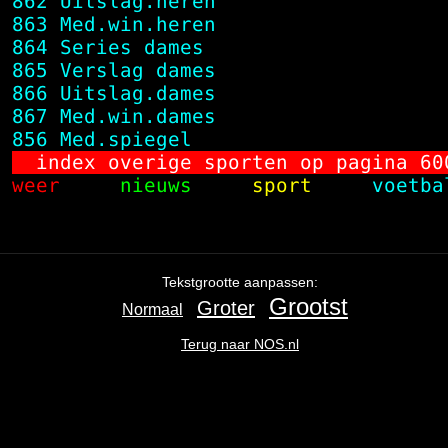
862
 Uitslag.heren                   
863
 Med.win.heren                   
864
 Series dames                    
865
 Verslag dames                   
866
 Uitslag.dames                   
867
 Med.win.dames                   
856
 Med.spiegel                     
 index overige sporten op pagina 
60
 weer    
 nieuws    
 sport    
 voetba
Ga
terug
naar
de
Tekstgrootte aanpassen:
navigatie
,
Grootst
Groter
Normaal
het
begin
Terug naar NOS.nl
van
de
inhoud
.