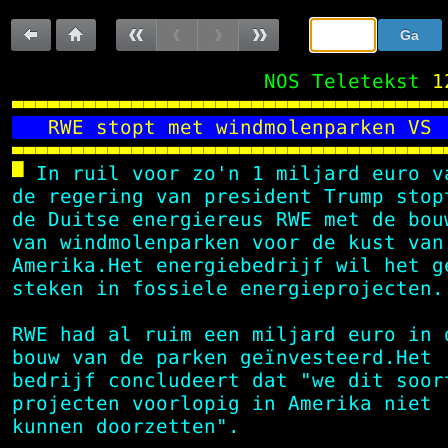
Sla
Ga
de
naar:
Terug
Terug
Vorige
Vorige
Volgende
Volgende
navigatie
 NOS Teletekst
1
over
naar
naar
pagina
subpagina
subpagina
pagina

  RWE stopt met windmolenparken VS 
vorige
100

pagina

 In ruil voor zo'n 1 miljard euro v
 de regering van president Trump stop
 de Duitse energiereus RWE met de bou
 van windmolenparken voor de kust van
 Amerika.Het energiebedrijf wil het g
 steken in fossiele energieprojecten.
 RWE had al ruim een miljard euro in 
 bouw van de parken geïnvesteerd.Het 
 bedrijf concludeert dat "we dit soor
 projecten voorlopig in Amerika niet 
 kunnen doorzetten".                 