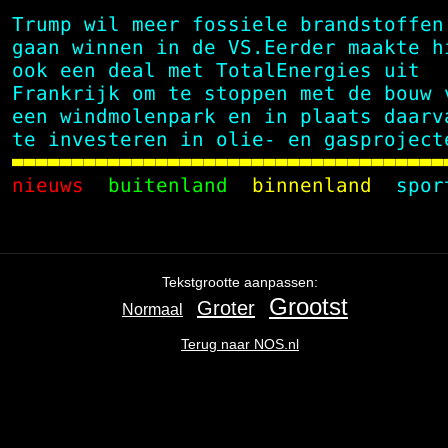
 Trump wil meer fossiele brandstoffen
 gaan winnen in de VS.Eerder maakte h
 ook een deal met TotalEnergies uit  
 Frankrijk om te stoppen met de bouw 
 een windmolenpark en in plaats daarv
 te investeren in olie- en gasproject

 nieuws 
 buitenland
  binnenland
  spor
Ga
terug
naar
de
Tekstgrootte aanpassen:
navigatie
,
Grootst
Groter
Normaal
het
begin
Terug naar NOS.nl
van
de
inhoud
.