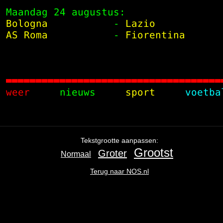
 Maandag 24 augustus:                
 Bologna          
 -
 Lazio           
 AS Roma          
 -
 Fiorentina      

 weer    
 nieuws    
 sport    
 voetba
Ga
terug
naar
de
Tekstgrootte aanpassen:
navigatie
,
Grootst
Groter
Normaal
het
begin
Terug naar NOS.nl
van
de
inhoud
.