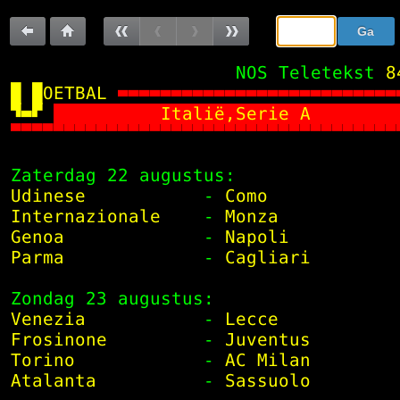
Sla
Ga
de
naar:
Terug
Terug
Vorige
Vorige
Volgende
Volgende
navigatie
 NOS Teletekst
8
over
naar
naar
pagina
subpagina
subpagina
pagina
OETBAL


         Italië,Serie A        
vorige
100

pagina
 Zaterdag 22 augustus:               
 Udinese          
 -
 Como            
 Internazionale   
 -
 Monza           
 Genoa            
 -
 Napoli          
 Parma            
 -
 Cagliari        
 Zondag 23 augustus:                 
 Venezia          
 -
 Lecce           
 Frosinone        
 -
 Juventus        
 Torino           
 -
 AC Milan        
 Atalanta         
 -
 Sassuolo        